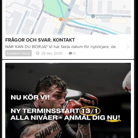
FRÅGOR OCH SVAR, KONTAKT
NÄR KAN DU BÖRJA? Vi har fasta datum för nybörjare, dessa annonseras på vår startsida. Det innebär att du kan börja träna med oss när som helst från det datumet. Efter en månad från startdatumet stänger vi automatiska intag och tar in nya medlemmar endast efter en bedömning. Detta för att undvika för stora skillnader i kunskapsnivåer i nybörjargruppen. FYLL I FORMULÄRET Förutsättningen för att träna hos oss, även under en gratis provvecka, är att du är registrerad. Formuläret finns på laget.se hemsida i form av en länk och en QR-kod. Du kan även komma till klubben och scanna QR-koden för att registrera dig. RESPEKT Allt vi gör utgår från respekt. Respekten för klubben, våra kamrater och våra instruktörer. Vi kommer inte alltid tycka lika, vilja lika eller träna lika men vi är alla lika mycket värda oavsett vad. ÅLDERSGRÄNS För närvarande är vår åldersgräns för träning 14 år. Undantag kan göras efter konsultation med tränare som bedömer ungdomens möjligheter att klara av träningen. Medlemmar under 15 år har vissa restriktioner när det gäller fullkontakt-sparring. Närmare information får ni av tränaren på plats. PROVA-PÅ VECKA Vi erbjuder alltid 1 prova-på vecka. Under den veckan får du träna alla grenar, på alla pass för att se vad du gillar bäst. Det är viktigt att du registrerat dig innan du kommer till ditt första pass. Efter provveckan, om du väljer att fortsätta träna hos oss, förväntar vi oss att du betalar din terminsavgift och köper skyddsutrustning. Du kan även välja att köpa ett klippkort på 10 ggr. KOSTNAD Vi är en förening och därför är våra avgifter delade i två delar. En föreningsavgift och en träningsavgift. Att vara medlem kostar 200 kronor. Träningsavgiften styrs av din ålder. PRISER 2025: 1500 kr/termin för personer som är 18 år och äldre, och 1000 kr/termin för 17 år och yngre. Klippkort på tio träningspass kostar 700 kr. För närvarande är lättast att betala via Swish på klubben. Senare under 2025 kommer vi också att erbjuda fakturering. ALLT INGÅR Som aktiv medlem hos Akademi Nord ingår allt i den avgift du betalar. Träning, gym och öppen matta. Klubben är öppen under ordinarie passa enligt kalander och kan öppna extra under andra tider, detta annonseras i våra medlemskanaler. UTRUSTNING Beroende på gren behöver du olika typer av utrustning men din tränare och klubbkamrater hjälper dig när du väl bestämt dig. Utrustningen köper du lättast via våra samarbetspartners som också erjudera rabatt, fråga på klubben hur du ska göra och hur stor rabatt man kan få. Viss utrutning finns att låna på klubben. VÅRT BÄSTA Som förening är vi aldrig bättre än våra medlemmar gör oss. Vi är tacksamma över all hjälp vi kan få och alla förslag på förbättringar som kan göras. Som medlem är du Akademi Nord. Du är vi. FLER FRÅGOR? Ring oss på 0724-42 52 02 eller maila till styrelsen.akademinord@gmail.com. Du är också välkommen att komma till klubben för att prata med någon av våra intruktörer.
Akademi Nord
29 dec 2025
0