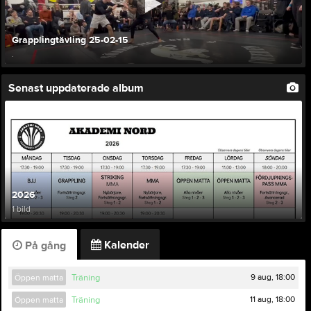
Grapplingtävling 25-02-15
.
Senast uppdaterade album
2026
1 bild
Kalender
På gång
9 aug, 18:00
Öppen matta
Träning
11 aug, 18:00
Öppen matta
Träning