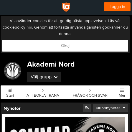
Logga in
Vi använder cookies för att ge dig bästa upplevelsen. Läs vår
cookiepolicy
här
. Genom att fortsätta använda tjänsten godkänner du
denna.
Okej
Akademi Nord
Välj grupp
Start
ATT BÖRJA TRÄNA
FRÅGOR OCH SVAR
Mer
Nyheter
Klubbnyheter