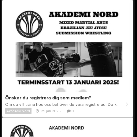
Önskar du registrera dig som medlem?
Om du vill träna hos oss behöver du vara registrerad. Du kan registrera dig via länken https://forms.gle/gW4hmiySzxFEAQhj7 eller genom att läsa in QR-koden på denna sida eller på klubben. Om du har frågor kan du maila oss på styrelsen.akademinord@gmail.com eller fråga din tränare.
Akademi Nord
29 jan 2025
0