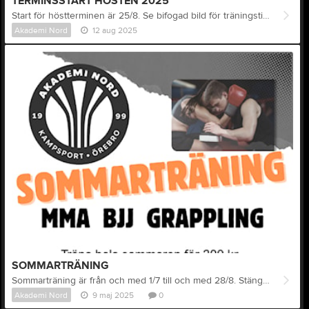
TERMINSSTART HÖSTEN 2025
Start för höstterminen är 25/8. Se bifogad bild för träningstider. NÄR KAN DU BÖRJA? Vi har fasta datum för nybörjare, dessa annonseras på vår startsida. Det innebär att du kan börja träna med oss när som helst från det datumet. Efter en månad från startdatumet stänger vi automatiska intag och tar in nya medlemmar endast efter en bedömning. Detta för att undvika för stora skillnader i kunskapsnivåer i nybörjargruppen. FYLL I FORMULÄRET Förutsättningen för att träna hos oss, även under en gratis provvecka, är att du är registrerad. Formuläret finns på laget.se hemsida i form av en länk och en QR-kod. Du kan även komma till klubben och scanna QR-koden för att registrera dig. RESPEKT Allt vi gör utgår från respekt. Respekten för klubben, våra kamrater och våra instruktörer. Vi kommer inte alltid tycka lika, vilja lika eller träna lika men vi är alla lika mycket värda oavsett vad. ÅLDERSGRÄNS För närvarande är vår åldersgräns för träning 14 år. Undantag kan göras efter konsultation med tränare som bedömer ungdomens möjligheter att klara av träningen. Medlemmar under 15 år har vissa restriktioner när det gäller fullkontakt-sparring. Närmare information får ni av tränaren på plats. PROVA-PÅ VECKA Vi erbjuder alltid 1 prova-på vecka. Under den veckan får du träna alla grenar, på alla pass för att se vad du gillar bäst. Det är viktigt att du registrerat dig innan du kommer till ditt första pass. Efter provveckan, om du väljer att fortsätta träna hos oss, förväntar vi oss att du betalar din terminsavgift och köper skyddsutrustning. Du kan även välja att köpa ett klippkort på 10 ggr. KOSTNAD Vi är en förening och därför är våra avgifter delade i två delar. En föreningsavgift och en träningsavgift. Att vara medlem kostar 200 kronor. Träningsavgiften styrs av din ålder. PRISER 2025: 1500 kr/termin för personer som är 18 år och äldre, och 1000 kr/termin för 17 år och yngre. Klippkort på tio träningspass kostar 700 kr. För närvarande är lättast att betala via Swish på klubben. Senare under 2025 kommer vi också att erbjuda fakturering. ALLT INGÅR Som aktiv medlem hos Akademi Nord ingår allt i den avgift du betalar. Träning, gym och öppen matta. Klubben är öppen under ordinarie passa enligt kalander och kan öppna extra under andra tider, detta annonseras i våra medlemskanaler. UTRUSTNING Beroende på gren behöver du olika typer av utrustning men din tränare och klubbkamrater hjälper dig när du väl bestämt dig. Utrustningen köper du lättast via våra samarbetspartners som också erjudera rabatt, fråga på klubben hur du ska göra och hur stor rabatt man kan få. Viss utrutning finns att låna på klubben. VÅRT BÄSTA Som förening är vi aldrig bättre än våra medlemmar gör oss. Vi är tacksamma över all hjälp vi kan få och alla förslag på förbättringar som kan göras. Som medlem är du Akademi Nord. Du är vi. FLER FRÅGOR? Ring oss på 0724-42 52 02 eller maila till styrelsen.akademinord@gmail.com. Du är också välkommen att komma till klubben för att prata med någon av våra intruktörer. Vi har fasta datum för nybörjare, dessa annonseras på vår startsida. Det innebär att du kan börja träna med oss när som helst från det datumet. Efter en månad från startdatumet stänger vi automatiska intag och tar in nya medlemmar endast efter en bedömning. Detta för att undvika för stora skillnader i kunskapsnivåer i nybörjargruppen.
Akademi Nord
12 aug 2025
SOMMARTRÄNING
Sommarträning är från och med 1/7 till och med 28/8. Stängt under midsommarveckan fram till 1/7. Under sommarperioden erbjuder klubben möjlighet till egen träning två gånger i veckan, tisdagar och torsdagar kl 18-20. Träningen riktar sig främst till våra befintliga medlemmar. De som är nya och vill börja träna på sommaren behöver ha kampsportserfarenhet och träna ihop med medlemmar som har erfarenhet. Detta sker efter överenskommelse med någon av klubbens tränare. Kostnaden för icke medlemmar är 300 kr. Medlemmar som har betalat terminsavgiften, antingen för vårterminen eller hösttermminen behöver inte betala för sommarträningen..
Akademi Nord
9 maj 2025
0