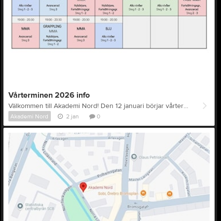
Vårterminen 2026 info
Välkommen till Akademi Nord! Den 12 januari börjar vårterminen. Vi förutsätter att alla är taggade och sugna på att utvecklas i sin respektive gren. UPPFÖRANDEKOD - Som alltid gäller vår "Code of conduct". Vi förväntar oss att alla i klubben bemöter varandra med respekt, välvilja och vänlighet. Vi ska utmana varandra, men också stötta varandra. PROVVECKAN för nybörjare/nyinskrivna gäller under den första halvan av terminen. Man får prova alla träningspass där det står “steg 1”. AVGIFTEN ska betalas när man bestämt sig för att börja träna efter provveckan. PRISER 2026: 1500 kr/termin för personer som är 18 år och äldre, och 1000 kr/termin för 17 år och yngre. Klippkort på tio träningspass kostar 700 kr. För närvarande är lättast att betala via Swish (info finns på denna hemsida och på klubben). Under 2026 kommer vi att erbjuda fakturering. Du får träna på alla träningspass som är på din nivå (nybörjare har steg 1-nivå), inklusive gymmet och öppen matta. ÅLDERSGRÄNS är 14 år. Under 16 år är det inte tillåtet med slag/sparkar mot huvudet i sparring bortsett från markering/kontrollerad lätt semikontakt. Man kan låna boxningshjälm. Juniorer (16-17 år) får utöva kontrollerade tekniker/semikontakt, knockout är förbjudet. Vi följer Budoförbundets regler. REGISTRERING - Alla nybörjare, oberoende om de bara vill prova träna i en vecka eller om de vill träna regelbundet, ska registrera sig. Länkar till registreringen finns både på vår hemsida (https://forms.gle/MiqFbQEdSHqKtM2o8) och på anslagstavlan i klubben. Observera att utan registrering får man inte träna. GYMMET - Gymdelen är ombyggd, nu har vi fler kickboxningssäckar än tidigare och mjukare matta. Prova gärna. UTRUSTNING kan man låna under sin första vecka, därefter ska man köpa respektive utrustning. Detta för att skydda sig själv och andra. På hemsidan kan du hitta vad som gäller för respektive gren. Klubben erbjuder olika rabatter, fråga gärna. NÄRVAROREGISTRERING - När man kommer till passet ska man registrera närvaro. Det gör man på en surfplatta som finns på väggen i ingången till träningssalen - eller genom att meddela det till tränaren. Närvaroregistrering är ett krav för att få träna på respektive pass. TRÄNARE - Tränarens ord gäller alltid. På de flesta pass finns både en huvudtränare och en assisterande tränare. De ansvarar för passet och det är deras instruktioner som gäller. Tränarna besvarar frågor och lyssnar på förslag och hjälper dig gärna vid behov. Nu ser vi fram emot en fantastisk termin fylld av kampsport, glädje och utmaningar!
Akademi Nord
2 jan
0