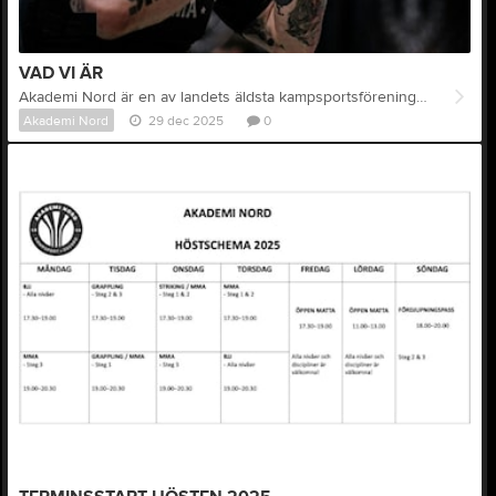
VAD VI ÄR
Akademi Nord är en av landets äldsta kampsportsföreningar. Vi tränar MMA (mixed martial arts), grappling (submission wrestling) och BJJ (brasiliansk jiu-jitsu) Vår verksamhet vilar på gemenskap, glädje och respekt. Samma inställning i över 20 år, dag ut och dag in. Idag kanske mer än någonsin för vi vet vad kampsport kan ge oavsett dina förutsättningar när du kliver in - vi vet att du har allt att vinna! Några av oss är här för att vi vill bli bäst i sin kampsport. De flesta för att de vill umgås och träna några av de mest allsidiga idrotter som finns tillsammans med några av de trevligaste klubbkompisarna. Vi är en klubb för alla. Akademi Nord drivs på ideell basis och vi älskar det vi gör! Hos får du alltid provträna en vecka. Alla grenar ingår i vårt träningspris, inklusive ett mindre gym med hantlar och boxningssäckar. Du köper själv din skyddsutrustning men om du handlar via oss erbjuds du rabatt på flertal försäljningsställen. Vi är en klubb för dig som vill ha något genuint. Vi är Akademi Nord - Fighting since -99.
Akademi Nord
29 dec 2025
0